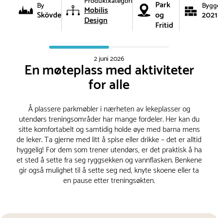
Produktkategori
Park
By
Bygg
Mobilis
Skövde
og
2021
Design
Fritid
2 juni 2026
En møteplass med aktiviteter
for alle
Å plassere parkmøbler i nærheten av lekeplasser og
utendørs treningsområder har mange fordeler. Her kan du
sitte komfortabelt og samtidig holde øye med barna mens
de leker. Ta gjerne med litt å spise eller drikke – det er alltid
hyggelig! For dem som trener utendørs, er det praktisk å ha
et sted å sette fra seg ryggsekken og vannflasken. Benkene
gir også mulighet til å sette seg ned, knyte skoene eller ta
en pause etter treningsøkten.