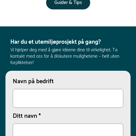
Guider & Tips
Har du et utemiljøprosjekt på gang?
Vi hjelper deg med å gjøre idéene dine til virkelighet. Ta
kontakt med oss for å diskutere mulighetene – helt uten
forpliktelser!
Navn på bedrift
Ditt navn
*