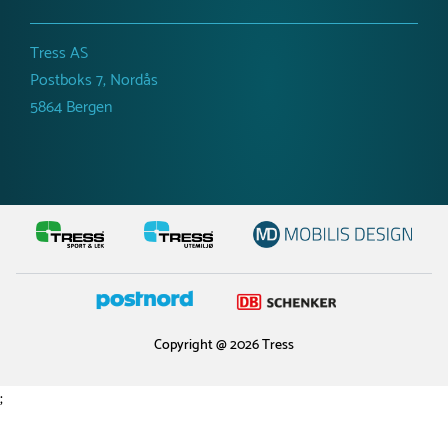
Tress AS
Postboks 7, Nordås
5864 Bergen
Copyright @ 2026 Tress
;