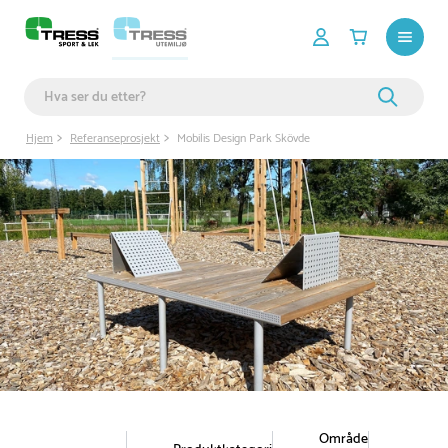
Hjem
Referanseprosjekt
Mobilis Design Park Skövde
Område