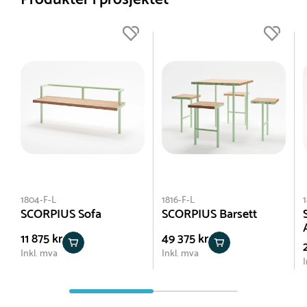
1804-F-L
1816-F-L
1
SCORPIUS Sofa
SCORPIUS Barsett
11 875 kr
49 375 kr
Inkl. mva
Inkl. mva
I