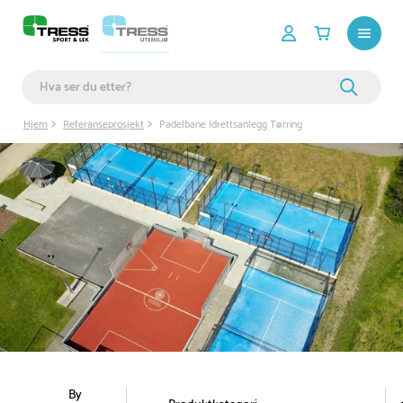
Hjem
Referanseprosjekt
Padelbane Idrettsanlegg Tørring
By