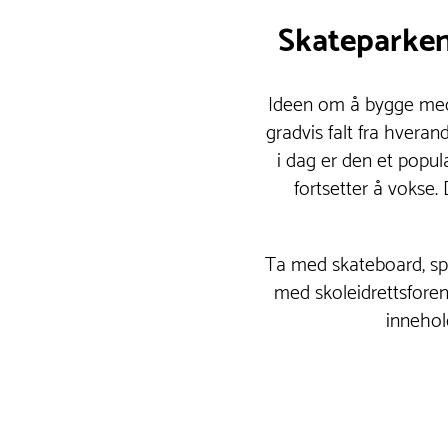
Skateparken
Ideen om å bygge med
gradvis falt fra hver
i dag er den et popul
fortsetter å vokse.
Ta med skateboard, spar
med skoleidrettsfore
innehol