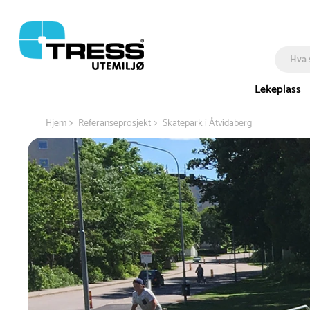
Lekeplass
Hjem
Referanseprosjekt
Skatepark i Åtvidaberg