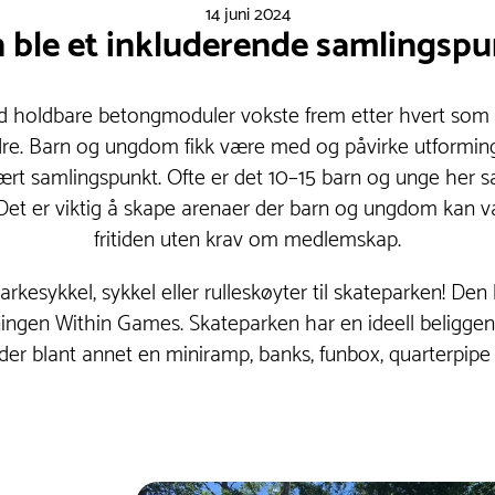
14 juni 2024
 ble et inkluderende samlingspu
 holdbare betongmoduler vokste frem etter hvert som
andre. Barn og ungdom fikk være med og påvirke utformin
ært samlingspunkt. Ofte er det 10–15 barn og unge her s
 Det er viktig å skape arenaer der barn og ungdom kan v
fritiden uten krav om medlemskap.
kesykkel, sykkel eller rulleskøyter til skateparken! Den 
ningen Within Games. Skateparken har en ideell beliggen
der blant annet en miniramp, banks, funbox, quarterpipe o