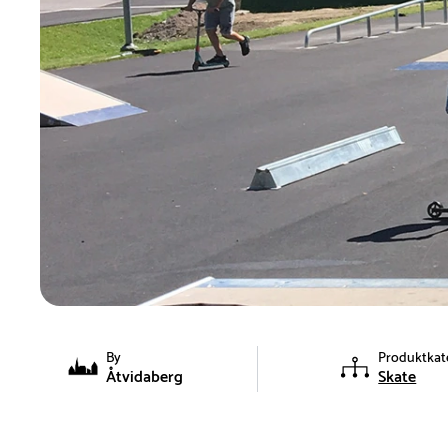
By
Produktkat
Åtvidaberg
Skate