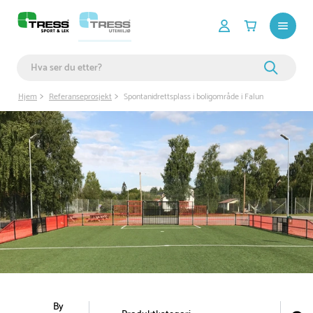
Hjem
Referanseprosjekt
Spontanidrettsplass i boligområde i Falun
By