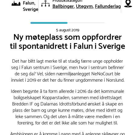
Produktkategori
Falun,
Ballbinger
Utegym
Fallunderlag
Sverige
5 august 2019
Ny møteplass som oppfordrer
til spontanidrett i Falun i Sverige
Det har blitt lagt merke til at stadig færre unge oppholder
seg i Falun sentrum i Sverige, men hvor i sentrum befinner
de seg da? Vel, siden nærmiljøanlegget NeNoCourt ble
innviet i 2019 er det her du finner ungdommene i Norslund.
Ideen begynte å ta form allerede i 2016 da det kommunale
boligselskapet Kopparstaden, sammen med idrettslaget
Bredden IF og Dalarnas Idrottsförbund ønsket å skape en
plass der barn og unge kunne møtes, drive med idrett og
leke sammen. Og det uten å måtte være medlem i en
forening, for det er det ikke alle som har mulighet til.
Ambisjonen er å komme i gang med å anlegge skiløyper og