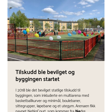
Tilskudd ble bevilget og
byggingen startet
I 2018 ble det bevilget statlige tilskudd til
byggingen, som inkluderte en multiarena med
basketballkurver og minimål, boulebaner,
sittegrupper, løpebane og et utegym. Arenaen fikk
navnet NeNoCourt, som kommer fra
Ne
dre