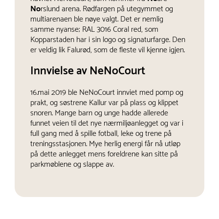
No
rslund arena. Rødfargen på utegymmet og
multiarenaen ble nøye valgt. Det er nemlig
samme nyanse; RAL 3016 Coral red, som
Kopparstaden har i sin logo og signaturfarge. Den
er veldig lik Falurød, som de fleste vil kjenne igjen.
Innvielse av NeNoCourt
16.mai 2019 ble NeNoCourt innviet med pomp og
prakt, og søstrene Kallur var på plass og klippet
snoren. Mange barn og unge hadde allerede
funnet veien til det nye nærmiljøanlegget og var i
full gang med å spille fotball, leke og trene på
treningsstasjonen. Mye herlig energi får nå utløp
på dette anlegget mens foreldrene kan sitte på
parkmøblene og slappe av.