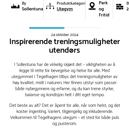
Park
By
Produktkategori
B
Sollentuna
Utegym
og
2
Fritid
24 oktober 2024
Inspirerende treningsmuligheter
utendørs
I Sollentuna har de virkelig skjønt det – viktigheten av å
legge til rette for bevegelse og helse for alle. Med
utegymmet i Tegelhagen tilbys det treningsmuligheter av
høy kvalitet, midt i naturen. Her finnes utstyr som passer
både nybegynnere og erfarne, og du kan trene styrke,
balanse og kondisjon helt i ditt eget tempo.
Det beste av alt? Det er åpent for alle, når som helst, og det
koster ingenting. Variert, tilgjengelig og inkluderende.
Velkommen til Tegelhagens utegym – et sted for både puls
og pusterom.