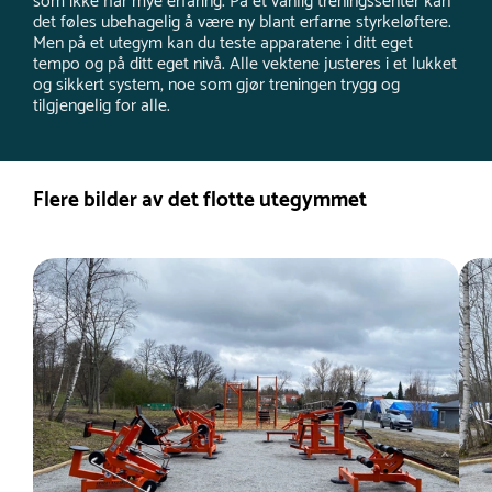
som ikke har mye erfaring. På et vanlig treningssenter kan
det føles ubehagelig å være ny blant erfarne styrkeløftere.
Men på et utegym kan du teste apparatene i ditt eget
tempo og på ditt eget nivå. Alle vektene justeres i et lukket
og sikkert system, noe som gjør treningen trygg og
tilgjengelig for alle.
Flere bilder av det flotte utegymmet