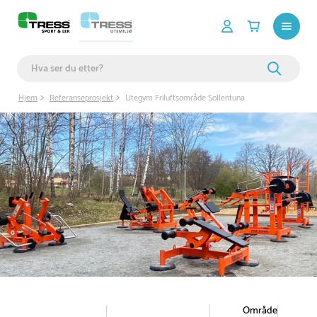
Hjem
Referanseprosjekt
Utegym Friluftsområde Sollentuna
Område