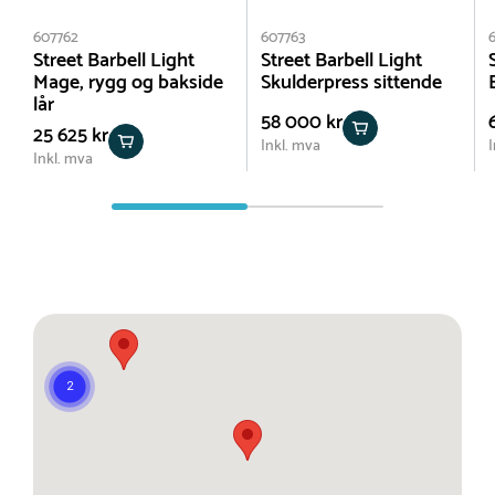
607762
607763
Street Barbell Light
Street Barbell Light
Mage, rygg og bakside
Skulderpress sittende
lår
58 000 kr
25 625 kr
Inkl. mva
I
Inkl. mva