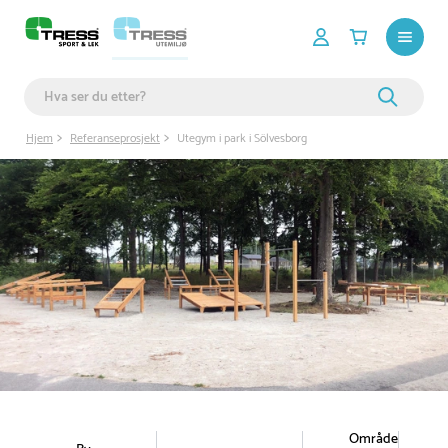
Hjem
Referanseprosjekt
Utegym i park i Sölvesborg
Område