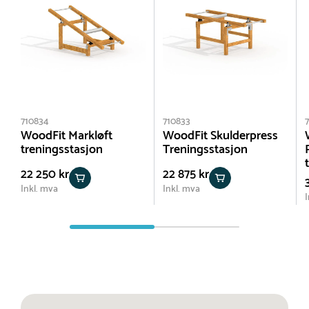
710834
710833
WoodFit Markløft
WoodFit Skulderpress
treningsstasjon
Treningsstasjon
22 250 kr
22 875 kr
Inkl. mva
Inkl. mva
I