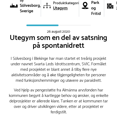
By
Park
Produktkategori
Sölvesborg,
Utegym
og
Sverige
Fritid
26 august 2020
Utegym som en del av satsning
på spontanidrett
I Sölvesborg i Blekinge har man startet et treårig prosjekt
under navnet Svarta Leds Idrottscentrum, SVIC. Formålet
med prosjektet er blant annet å tilby flere nye
aktivitetsområder og å øke tilgjengeligheten for personer
med funksjonshemminger og utøvere av paraidrett.
Ved hjelp av pengestøtte fra Almänna arvsfonden har
kommunen begynt å kartlegge behov og ønsker, og enkelte
delprosjekter er allerede klare. Tanken er at kommunen tar
over og driver utviklingen videre, etter at prosjektet er
ferdigstilt.