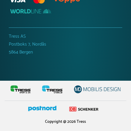
Tress AS
Postboks 7, Nordås
5864 Bergen
Copyright @ 2026 Tress