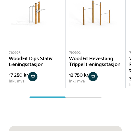
710695
710692
WoodFit Dips Stativ
WoodFit Hevestang
treningsstasjon
Trippel treningsstasjon
17 250 kr
12 750 kr
Inkl. mva
Inkl. mva
I