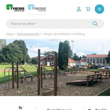
Hjem
Referanseprosjekt
Utegym på idrettsplass i Hallsberg
By