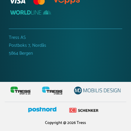
Tress AS
Postboks 7, Nordås
5864 Bergen
Copyright @ 2026 Tress