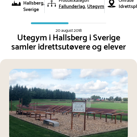
Produktkategori
Område
Hallsberg,
Fallunderlag
Utegym
Idrettsp
Sverige
20 august 2018
Utegym i Hallsberg i Sverige
samler idrettsutøvere og elever