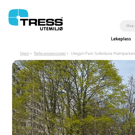
Lekeplass
Hjem
Referanseprosjekt
Utegym Park Sollentuna Malmparken