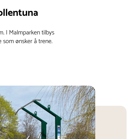
ollentuna
m. I Malmparken tilbys
le som ønsker å trene.