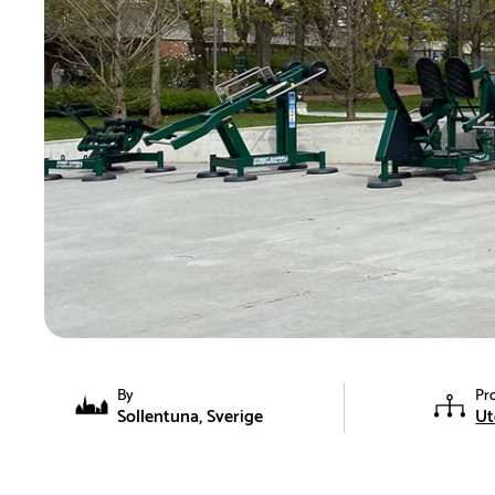
By
Pr
Sollentuna, Sverige
U