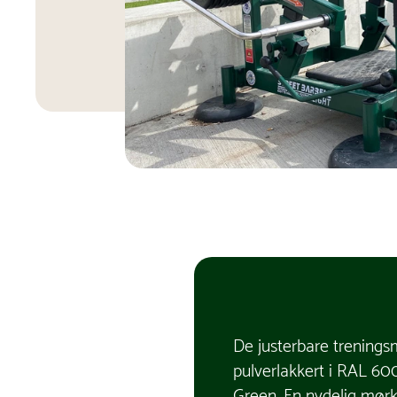
De justerbare trenings
pulverlakkert i RAL 6
Green. En nydelig mør