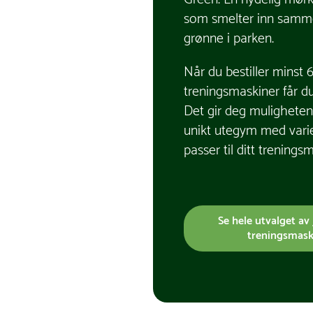
som smelter inn samm
grønne i parken.
Når du bestiller minst 
treningsmaskiner får du 
Det gir deg muligheten 
unikt utegym med varie
passer til ditt treningsmi
Se hele utvalget av
treningsmask