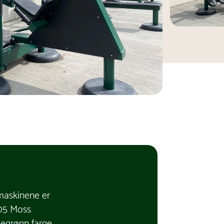
maskinene er
005 Moss
kegrønn farge