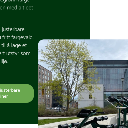
en med alt det
6 justerbare
fritt fargevalg.
til å lage et
rt utstyr som
ljø.
 justerbare
iner