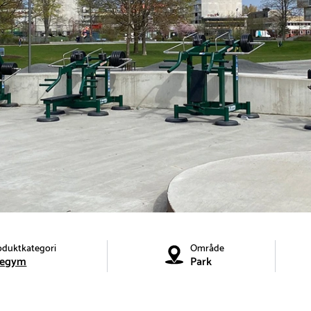
oduktkategori
Område
tegym
Park