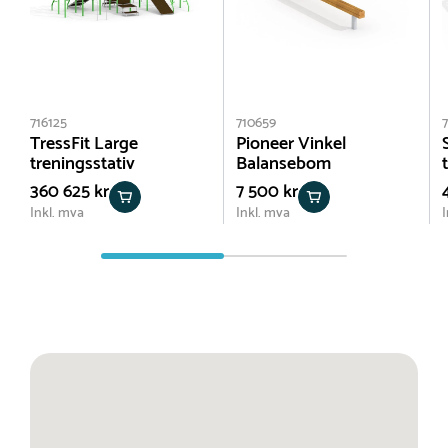
716125
710659
TressFit Large
Pioneer Vinkel
treningsstativ
Balansebom
360 625 kr
7 500 kr
Inkl. mva
Inkl. mva
I