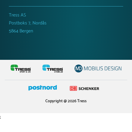
Tress AS
Postboks 7, Nordås
5864 Bergen
Copyright @ 2026 Tress
;