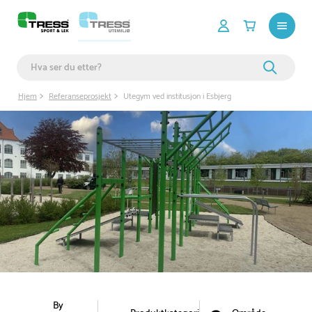
Hjem
Referanseprosjekt
Utegym ved institusjon i Esbjerg
By