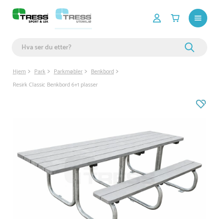
Hjem
Park
Parkmøbler
Benkbord
Resirk Classic Benkbord 6+1 plasser