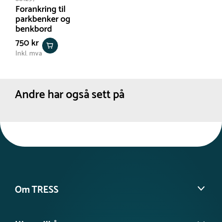
Forankring til
parkbenker og
benkbord
750 kr
Inkl. mva
Andre har også sett på
Om TRESS
Om oss