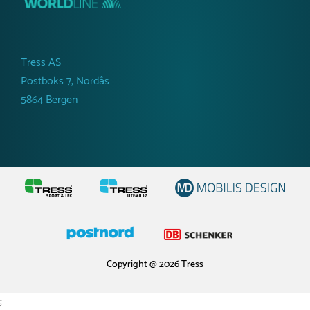
Tress AS
Postboks 7, Nordås
5864 Bergen
Copyright @ 2026 Tress
;