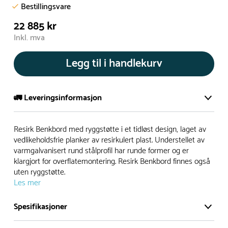
Bestillingsvare
22 885 kr
Inkl. mva
Legg til i handlekurv
🚛 Leveringsinformasjon
De aller fleste av våre lekeapparat produseres på bestilling.
Resirk Benkbord med ryggstøtte i et tidløst design, laget av
Leveringstid på bestillingsvarer vil være 8+ uker.
vedlikeholdsfrie planker av resirkulert plast. Understellet av
varmgalvanisert rund stålprofil har runde former og er
I høysesong må lengre leveringstid påregnes.
klargjort for overflatemontering. Resirk Benkbord finnes også
uten ryggstøtte.
Les mer
Rask levering
Spesifikasjoner
Hos oss finner du flere produkter merket ‘Rask Levering’.
Dette er produkter som normalt sett er bestillingsvarer,