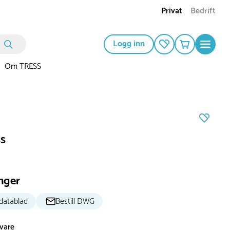
Privat
Bedrift
Logg inn
Om TRESS
s
nger
datablad
Bestill DWG
svare