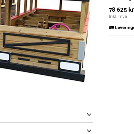
78 625 k
Inkl. mva
🚛 Levering
De aller fles
Leveringstid 
I høysesong 
Rask leveri
Hos oss finn
produkter so
lagervare.
De aller fles
helt nytt pr