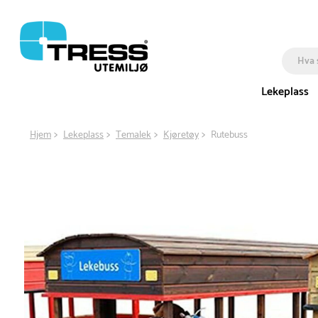
Lekeplass
Hjem
Lekeplass
Temalek
Kjøretøy
Rutebuss