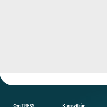
Om TRESS
Kjøpsvilkår