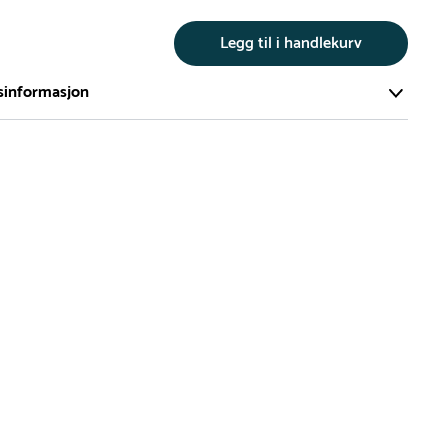
r
Legg til i handlekurv
sinformasjon
te av våre lekeapparat produseres på bestilling.
på bestillingsvarer vil være 8+ uker.
må lengre leveringstid påregnes.
ng
er du flere produkter merket ‘Rask Levering’. Dette er
m normalt sett er bestillingsvarer, men hos oss er de
te produktene produseres på bestilling slik at du alltid får et
odukt – hver gang. De utvalgte produktene merket ‘Rask