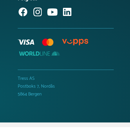
Tress AS
Postboks 7, Nordås
5864 Bergen