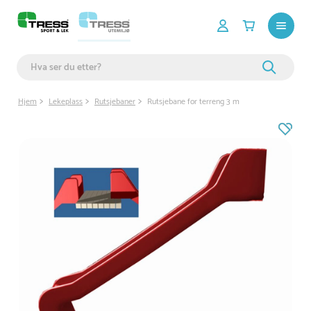
Hjem
Lekeplass
Rutsjebaner
Rutsjebane for terreng 3 m