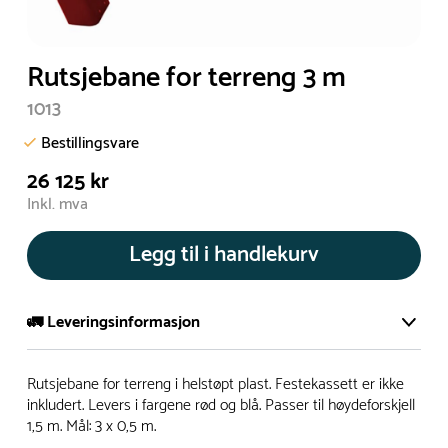
Rutsjebane for terreng 3 m
1013
Bestillingsvare
26 125 kr
Inkl. mva
Legg til i handlekurv
🚛 Leveringsinformasjon
De aller fleste av våre lekeapparat produseres på bestilling.
Rutsjebane for terreng i helstøpt plast. Festekassett er ikke
Leveringstid på bestillingsvarer vil være 8+ uker.
inkludert. Levers i fargene rød og blå. Passer til høydeforskjell
1,5 m. Mål: 3 x 0,5 m.
I høysesong må lengre leveringstid påregnes.