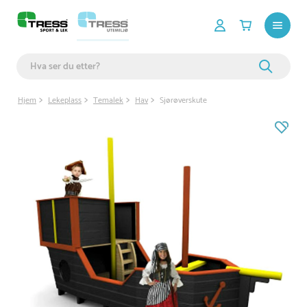
Hjem
Lekeplass
Temalek
Hav
Sjørøverskute