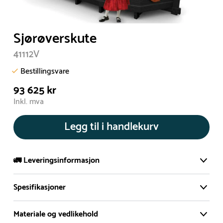
Sjørøverskute
41112V
Bestillingsvare
93 625 kr
Inkl. mva
Legg til i handlekurv
🚛 Leveringsinformasjon
Spesifikasjoner
De aller fleste av våre lekeapparat produseres på bestilling.
Leveringstid på bestillingsvarer vil være 8+ uker.
Materiale og vedlikehold
I høysesong må lengre leveringstid påregnes.