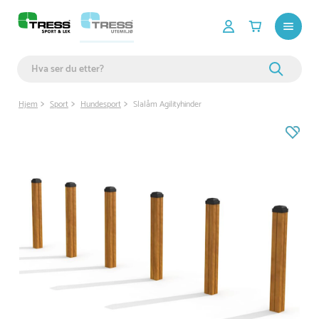
Hjem
Sport
Hundesport
Slalåm Agilityhinder