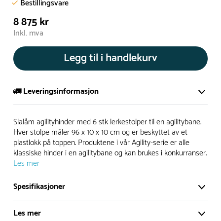
Bestillingsvare
8 875 kr
Inkl. mva
Legg til i handlekurv
🚛 Leveringsinformasjon
De aller fleste av våre lekeapparat produseres på bestilling.
Slalåm agilityhinder med 6 stk lerkestolper til en agilitybane.
Leveringstid på bestillingsvarer vil være 8+ uker.
Hver stolpe måler 96 x 10 x 10 cm og er beskyttet av et
plastlokk på toppen. Produktene i vår Agility-serie er alle
I høysesong må lengre leveringstid påregnes.
klassiske hinder i en agilitybane og kan brukes i konkurranser.
Les mer
Rask levering
Spesifikasjoner
Hos oss finner du flere produkter merket ‘Rask Levering’.
Les mer
Dette er produkter som normalt sett er bestillingsvarer,