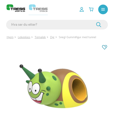
Hjem
Lekeplass
Temalek
Dyr
Snegl Gummifigur med tunnel