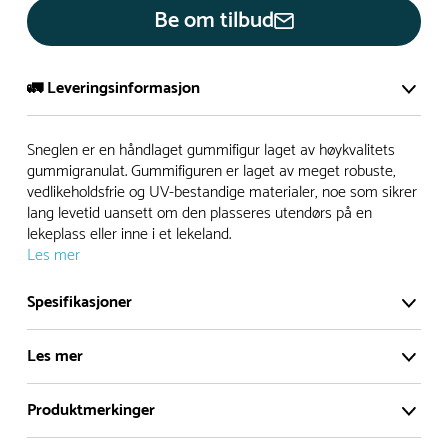
Be om tilbud
🚛 Leveringsinformasjon
De aller fleste av våre lekeapparat produseres på bestilling.
Sneglen er en håndlaget gummifigur laget av høykvalitets
Leveringstid på bestillingsvarer vil være 8+ uker.
gummigranulat. Gummifiguren er laget av meget robuste,
vedlikeholdsfrie og UV-bestandige materialer, noe som sikrer
I høysesong må lengre leveringstid påregnes.
lang levetid uansett om den plasseres utendørs på en
lekeplass eller inne i et lekeland.
Les mer
Rask levering
Spesifikasjoner
Hos oss finner du flere produkter merket ‘Rask Levering’.
Dette er produkter som normalt sett er bestillingsvarer,
Les mer
men hos oss er de lagervare.
De aller fleste produktene produseres på bestilling slik at du
Produktmerkinger
Sneglen er en håndlaget gummifigur laget av
alltid får et helt nytt produkt – hver gang. De utvalgte
høykvalitets gummigranulat. Gummifiguren er laget