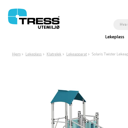
Lekeplass
Hjem
Lekeplass
Klatrelek
Lekeapparat
Solaris Twister Lekea