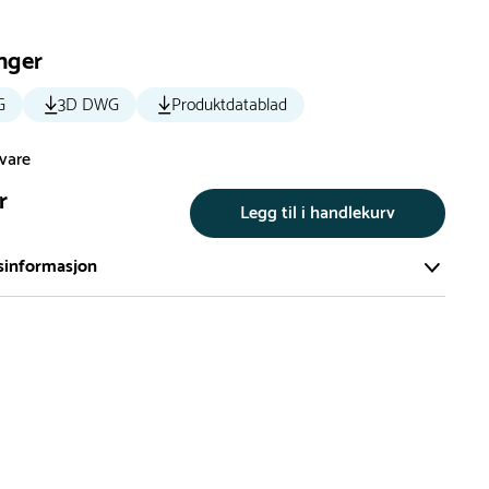
nger
G
3D DWG
Produktdatablad
svare
r
Legg til i handlekurv
sinformasjon
te av våre lekeapparat produseres på bestilling.
på bestillingsvarer vil være 8+ uker.
må lengre leveringstid påregnes.
ng