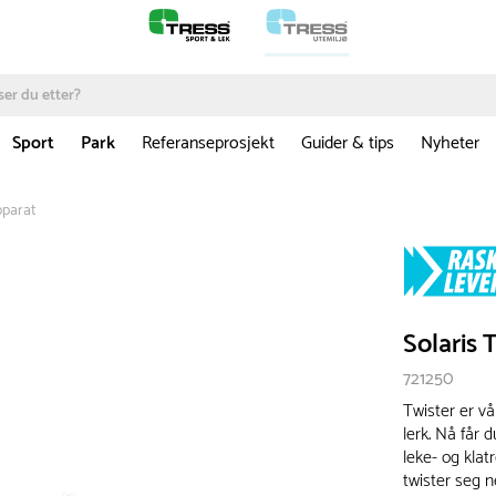
Sport
Park
Referanseprosjekt
Guider & tips
Nyheter
pparat
Solaris 
721250
Twister er vå
lerk. Nå får 
leke- og klat
twister seg n