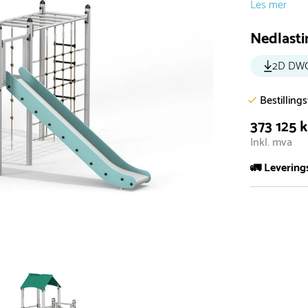
Les mer
Nedlasti
2D DW
Bestilling
373 125 k
Inkl. mva
🚛 Levering
De aller fles
Leveringstid 
I høysesong 
Rask leveri