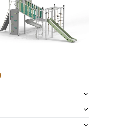
Hos oss finn
produkter so
lagervare.
De aller fles
helt nytt pr
Levering’ er
på lageret vå
produkt, men
Produktene h
og kapasitete
men vi gjør 
mulig.
Kontakt oss g