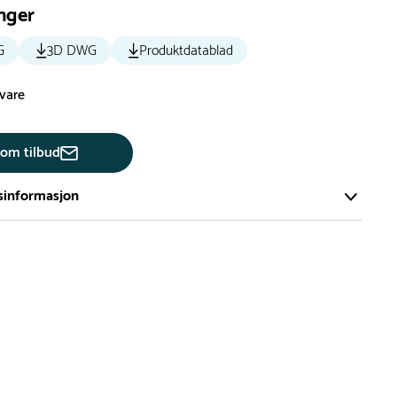
nger
G
3D DWG
Produktdatablad
svare
 om tilbud
sinformasjon
te av våre lekeapparat produseres på bestilling.
på bestillingsvarer vil være 8+ uker.
må lengre leveringstid påregnes.
ng
er du flere produkter merket ‘Rask Levering’. Dette er