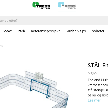
Sport
Park
Referanseprosjekt
Guider & tips
Nyheter
ane
STÅL En
603716
England Multi
værbestandig
stålstenger 
baller og ho
Les mer