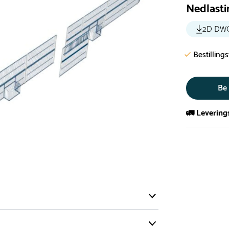
Nedlasti
2D DW
Bestilling
Be
🚛 Levering
De aller fles
Leveringstid 
I høysesong 
Rask leveri
Hos oss finn