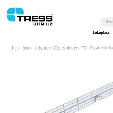
Lekeplass
Hjem
Sport
Ballbinger
STÅL multibaner
STÅL England Multib