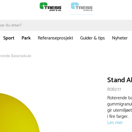
Sport
Park
Referanseprosjekt
Guider & tips
Nyheter
erende Balansekule
Stand A
808277
Roterende ba
gummigranul
gir utemiljøe
i fire farger.
Les mer