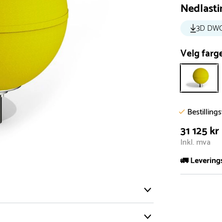
Nedlasti
3D DW
Velg farg
Bestilling
31 125 kr
Inkl. mva
🚛 Levering
De aller fles
Leveringstid 
I høysesong 