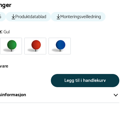
nger
G
Produktdatablad
Monteringsveilledning
e:
Gul
svare
Legg til i handlekurv
sinformasjon
te av våre lekeapparat produseres på bestilling.
på bestillingsvarer vil være 8+ uker.
må lengre leveringstid påregnes.