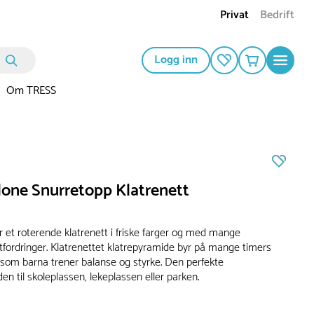
Privat
Bedrift
Logg inn
Om TRESS
lone Snurretopp Klatrenett
r et roterende klatrenett i friske farger og med mange
fordringer. Klatrenettet klatrepyramide byr på mange timers
g som barna trener balanse og styrke. Den perfekte
en til skoleplassen, lekeplassen eller parken.