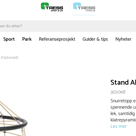
Sport
Park
Referanseprosjekt
Guider & tips
Nyheter
 Klatrenett
Stand A
302068
Snurretopp e
spennende ut
lek, samtidi
klatrepyramid
Les mer