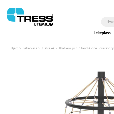
Lekeplass
Hjem
Lekeplass
Klatrelek
Klatremiljø
Stand Alone Snurretopp