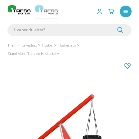
Hjem
Lekeplass
Husker
Huskestativ
Stand Alone Tornado Huskestativ