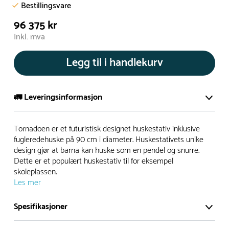
Bestillingsvare
96 375 kr
Inkl. mva
Legg til i handlekurv
🚛 Leveringsinformasjon
De aller fleste av våre lekeapparat produseres på bestilling.
Tornadoen er et futuristisk designet huskestativ inklusive
Leveringstid på bestillingsvarer vil være 8+ uker.
fugleredehuske på 90 cm i diameter. Huskestativets unike
design gjør at barna kan huske som en pendel og snurre.
I høysesong må lengre leveringstid påregnes.
Dette er et populært huskestativ til for eksempel
skoleplassen.
Les mer
Rask levering
Spesifikasjoner
Hos oss finner du flere produkter merket ‘Rask Levering’.
Dette er produkter som normalt sett er bestillingsvarer,