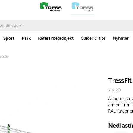
Sport
Park
Referanseprosjekt
Guider & tips
Nyheter
tativ
TressFit
716120
Armgang er e
armer. Treni
RAL-farger e
Nedlasti