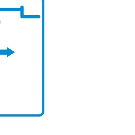
lagervare.
De aller fles
helt nytt pr
Levering’ er
på lageret vå
produkt, men
Produktene h
og kapasitete
men vi gjør 
mulig.
Kontakt oss g