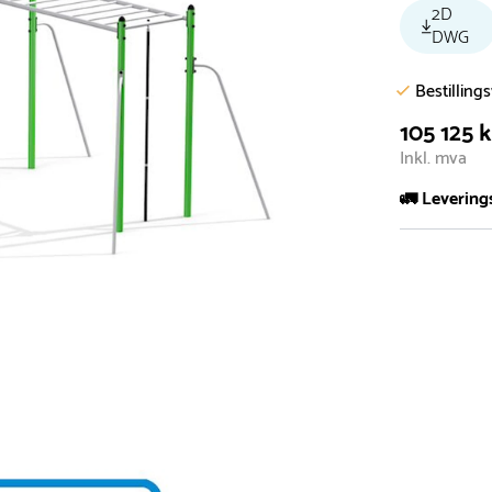
2D
DWG
Bestilling
105 125 k
Inkl. mva
🚛 Levering
De aller fles
Leveringstid 
I høysesong 
Rask leveri
Hos oss finn
produkter so