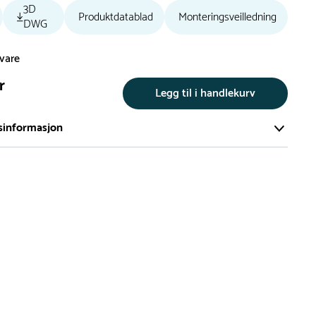
3D
Produktdatablad
Monteringsveilledning
DWG
svare
r
Legg til i handlekurv
sinformasjon
te av våre lekeapparat produseres på bestilling.
på bestillingsvarer vil være 8+ uker.
må lengre leveringstid påregnes.
ng
er du flere produkter merket ‘Rask Levering’. Dette er
m normalt sett er bestillingsvarer, men hos oss er de