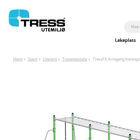
Lekeplass
Hjem
Sport
Utegym
Treningsstativ
TressFit Armgang treningss