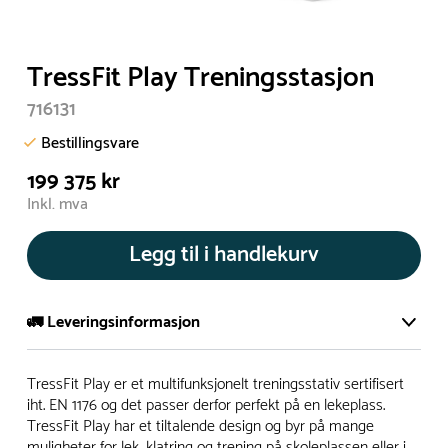
TressFit Play Treningsstasjon
716131
Bestillingsvare
199 375 kr
Inkl. mva
Legg til i handlekurv
🚛 Leveringsinformasjon
De aller fleste av våre lekeapparat produseres på bestilling.
TressFit Play er et multifunksjonelt treningsstativ sertifisert
Leveringstid på bestillingsvarer vil være 8+ uker.
iht. EN 1176 og det passer derfor perfekt på en lekeplass.
TressFit Play har et tiltalende design og byr på mange
I høysesong må lengre leveringstid påregnes.
muligheter for lek, klatring og trening på skoleplassen eller i