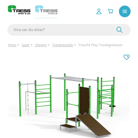
Hjem
Sport
Utegym
Treningsstativ
TressFit Play Treningsstasjon