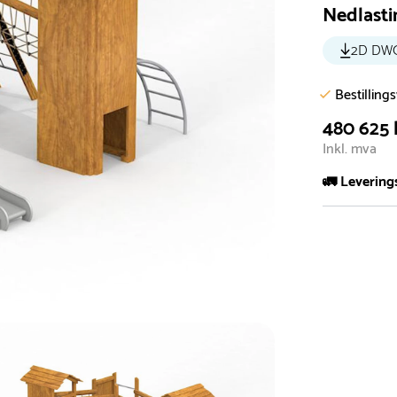
Nedlasti
2D DW
Bestilling
480 625 
Inkl. mva
🚛 Levering
De aller fles
Leveringstid 
I høysesong 
Rask leveri
Hos oss finn