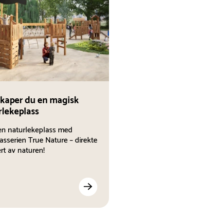
 skaper du en magisk
rlekeplass
en naturlekeplass med
asserien True Nature – direkte
ert av naturen!