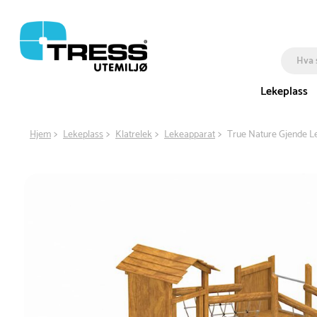
Lekeplass
Hjem
Lekeplass
Klatrelek
Lekeapparat
True Nature Gjende L