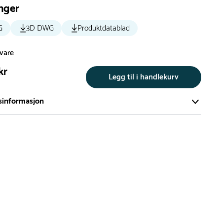
nger
G
3D DWG
Produktdatablad
svare
kr
Legg til i handlekurv
sinformasjon
te av våre lekeapparat produseres på bestilling.
på bestillingsvarer vil være 8+ uker.
må lengre leveringstid påregnes.
ng
er du flere produkter merket ‘Rask Levering’. Dette er