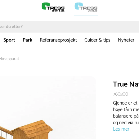
Sport
Park
Referanseprosjekt
Guider & tips
Nyheter
ekeapparat
True Na
760300
Gjende er et
høye tårn me
balansere på
og ned via r
Les mer