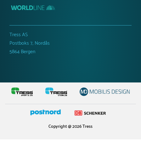
Tress AS
Postboks 7, Nordås
5864 Bergen
Copyright @ 2026 Tress