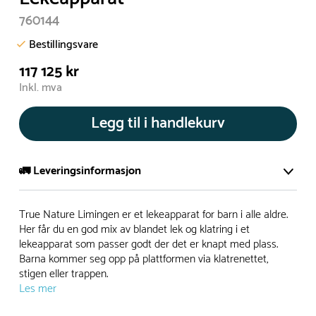
760144
Bestillingsvare
117 125 kr
Inkl. mva
Legg til i handlekurv
🚛 Leveringsinformasjon
De aller fleste av våre lekeapparat produseres på bestilling.
True Nature Limingen er et lekeapparat for barn i alle aldre.
Leveringstid på bestillingsvarer vil være 8+ uker.
Her får du en god mix av blandet lek og klatring i et
lekeapparat som passer godt der det er knapt med plass.
I høysesong må lengre leveringstid påregnes.
Barna kommer seg opp på plattformen via klatrenettet,
stigen eller trappen.
Les mer
Rask levering