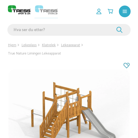
Hjem
Lekeplass
Klatrelek
Lekeapparat
True Nature Limingen Lekeapparat