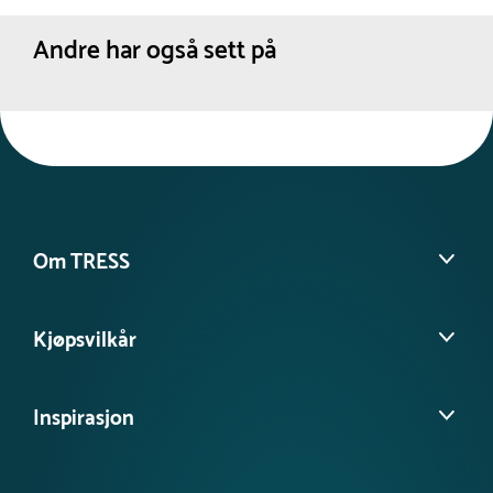
Andre har også sett på
Om TRESS
Om oss
Kjøpsvilkår
Kontakt kundeservice
Møt vårt team
Salgs- og leveringsbetingelser
Tilgjengelighetserklæring
Inspirasjon
Personvernerklæring
FAQ - Ofte stilte spørsmål
Informasjonskapsler
Nyheter
ISO-sertifiseringer