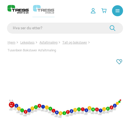
Hjem
Lekeplass
Asfaltmaling
Tall og bokstaver
Tusenbein Bokstaver Asfaltmaling