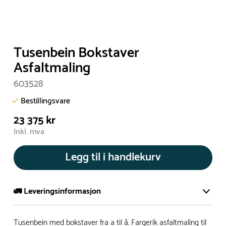
Tusenbein Bokstaver
Asfaltmaling
603528
Bestillingsvare
23 375 kr
Inkl. mva
Legg til i handlekurv
🚛 Leveringsinformasjon
De aller fleste av våre lekeapparat produseres på bestilling.
Tusenbein med bokstaver fra a til å. Fargerik asfaltmaling til