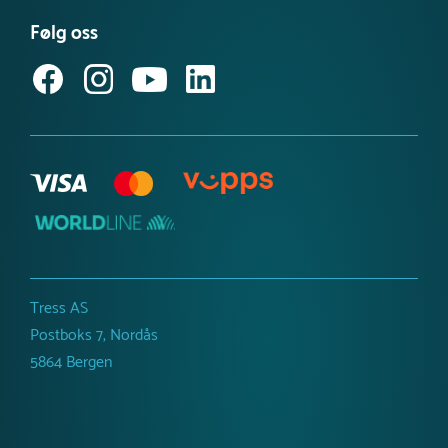
Kataloger
Miljø- og samfunnsansvar
Følg oss
Referanseprosjekt
Inspirasjon og guider
Produktnyheter
Tress AS
Postboks 7, Nordås
5864 Bergen