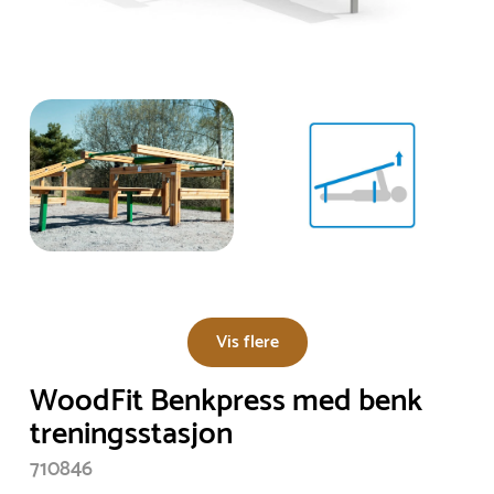
Vis flere
WoodFit Benkpress med benk
treningsstasjon
710846