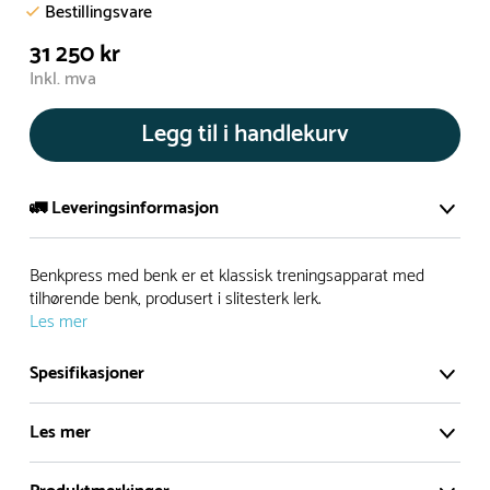
Bestillingsvare
31 250 kr
Inkl. mva
Legg til i handlekurv
🚛 Leveringsinformasjon
De aller fleste av våre lekeapparat produseres på bestilling.
Benkpress med benk er et klassisk treningsapparat med
Leveringstid på bestillingsvarer vil være 8+ uker.
tilhørende benk, produsert i slitesterk lerk.
Les mer
I høysesong må lengre leveringstid påregnes.
Spesifikasjoner
Rask levering
Les mer
Hos oss finner du flere produkter merket ‘Rask Levering’.
Dette er produkter som normalt sett er bestillingsvarer,