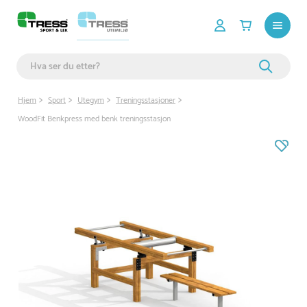
Hjem
Sport
Utegym
Treningsstasjoner
WoodFit Benkpress med benk treningsstasjon