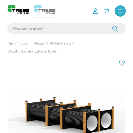
Hjem
Sport
Utegym
Militær trening
WoodFit Dobbel kryptunnel hinder