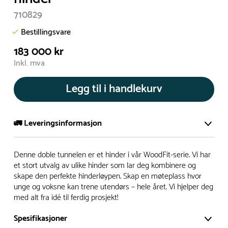
710829
Bestillingsvare
183 000 kr
Inkl. mva
Legg til i handlekurv
🚛 Leveringsinformasjon
De aller fleste av våre lekeapparat produseres på bestilling.
Denne doble tunnelen er et hinder i vår WoodFit-serie. Vi har
Leveringstid på bestillingsvarer vil være 8+ uker.
et stort utvalg av ulike hinder som lar deg kombinere og
skape den perfekte hinderløypen. Skap en møteplass hvor
I høysesong må lengre leveringstid påregnes.
unge og voksne kan trene utendørs – hele året. Vi hjelper deg
med alt fra idé til ferdig prosjekt!
Rask levering
Spesifikasjoner