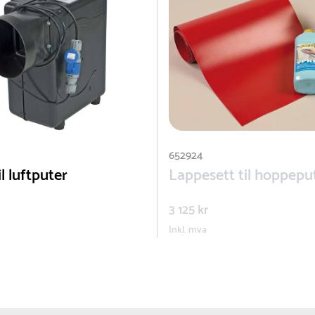
Kontakt oss g
652924
l luftputer
Lappesett til hoppepu
3 125 kr
Inkl. mva