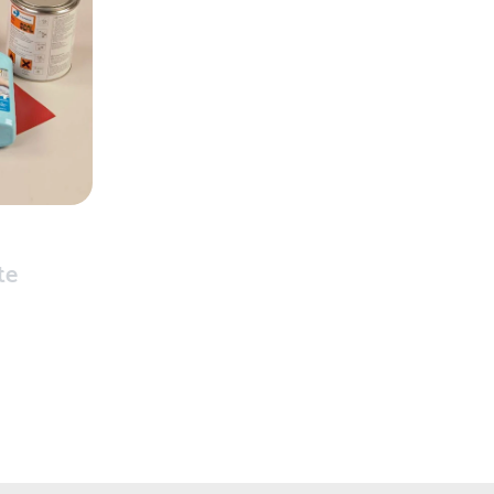
jerne for å få en estimert leveringstid.
te