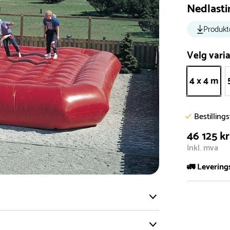
Nedlasti
Produkt
Velg varia
4 x 4 m
Bestilling
46 125 kr
Inkl. mva
🚛 Levering
De aller fles
Leveringstid 
I høysesong 