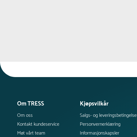
Om TRESS
Kjøpsvilkår
Om oss
Salgs- og leveringsbetingelse
Kontakt kundeservice
Personvernerklæring
Møt vårt team
Informasjonskapsler