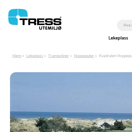
Lekeplass
Hjem
Lekeplass
Trampoliner
Hoppeputer
Kvadraten Hoppepu