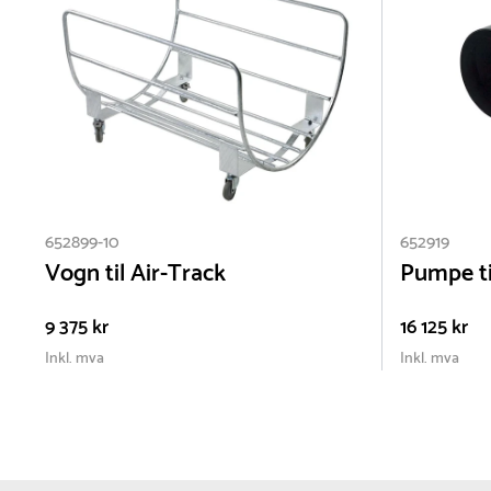
652899-10
652919
Vogn til Air-Track
Pumpe ti
9 375 kr
16 125 kr
Inkl. mva
Inkl. mva