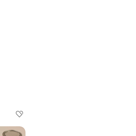
ng
er du flere produkter merket ‘Rask Levering’. Dette er
m normalt sett er bestillingsvarer, men hos oss er de
te produktene produseres på bestilling slik at du alltid får et
odukt – hver gang. De utvalgte produktene merket ‘Rask
 produkter det selges mye av og som ikke rekker å stå lenge
rt. Slik kan du være helt trygg på at du får et nylig produsert
 som kanskje har stått en måned eller to på lager.
ar forventet leveringstid på 1-3 uker, avhengig av produktet
n hos transportøren. Et produkt kan selvsagt alltid bli utsolgt,
alt vi kan for å kunne levere disse produktene så raskt som