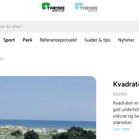
Sport
Park
Referanseprosjekt
Guider & tips
Nyheter
te
Kvadrat
652910
Kvadraten er
god underhol
voksne og ba
størrelser.
Les mer