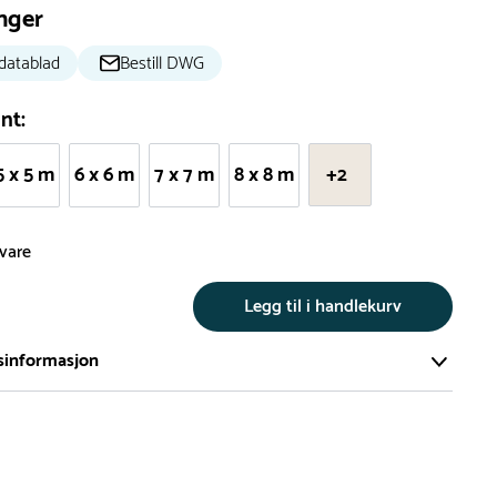
nger
datablad
Bestill DWG
nt:
5 x 5 m
6 x 6 m
7 x 7 m
8 x 8 m
+2
svare
Legg til i handlekurv
sinformasjon
te av våre lekeapparat produseres på bestilling.
på bestillingsvarer vil være 8+ uker.
må lengre leveringstid påregnes.