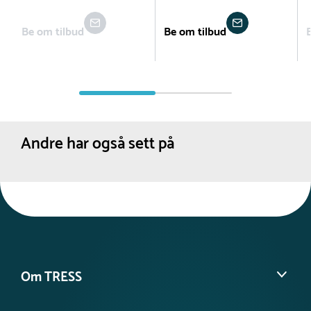
Be om tilbud
Be om tilbud
Andre har også sett på
Om TRESS
Om oss