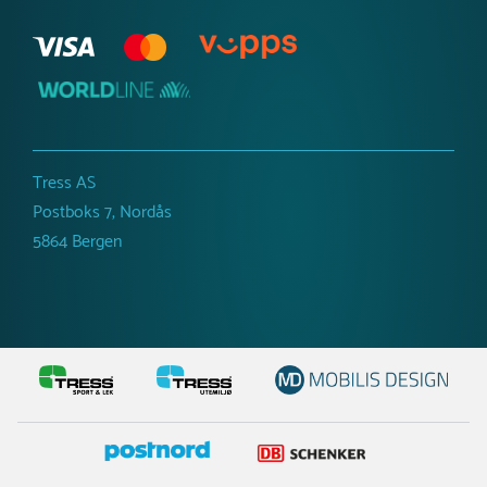
Tress AS
Postboks 7, Nordås
5864 Bergen