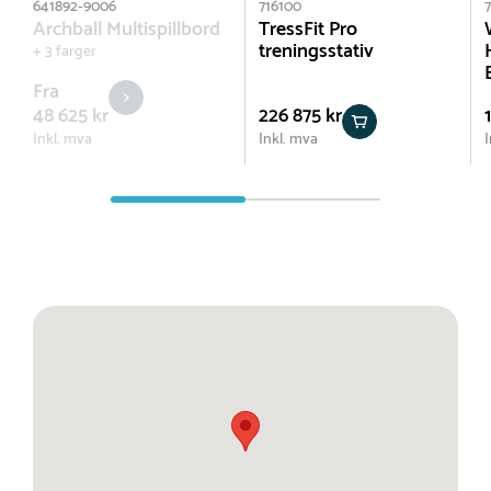
641892-9006
716100
Archball Multispillbord
TressFit Pro
treningsstativ
+ 3 farger
Fra
48 625 kr
226 875 kr
Inkl. mva
Inkl. mva
I