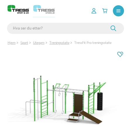
Hjem
Sport
Utegym
Treningsstativ
TressFit Pro treningsstativ