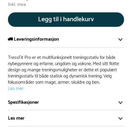
Inkl. mva
Legg til i handlekurv
🚛 Leveringsinformasjon
De aller fleste av våre lekeapparat produseres på bestilling.
TressFit Pro er et multifunksjonelt treningsstativ for både
Leveringstid på bestillingsvarer vil være 8+ uker.
nybegynnere og erfarne, ungdom og voksne. Med sitt flotte
design og mange treningsmuligheter er dette et populært
I høysesong må lengre leveringstid påregnes.
treningsstativ til både statisk og dynamisk trening. Velg
fokusområder som mage, armer, skuldre og ben.
Les mer
Rask levering
Spesifikasjoner
Hos oss finner du flere produkter merket ‘Rask Levering’.
Dette er produkter som normalt sett er bestillingsvarer,
Les mer
men hos oss er de lagervare.