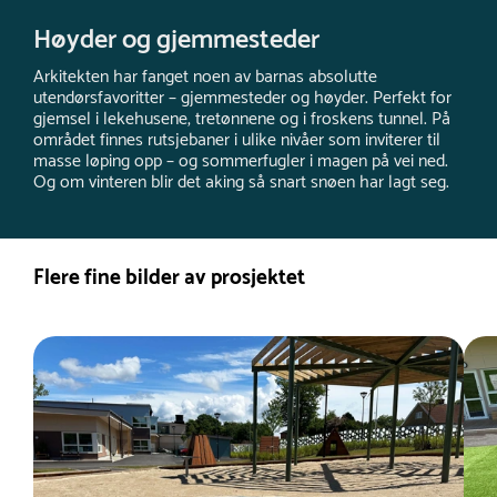
Høyder og gjemmesteder
Arkitekten har fanget noen av barnas absolutte
utendørsfavoritter – gjemmesteder og høyder. Perfekt for
gjemsel i lekehusene, tretønnene og i froskens tunnel. På
området finnes rutsjebaner i ulike nivåer som inviterer til
masse løping opp – og sommerfugler i magen på vei ned.
Og om vinteren blir det aking så snart snøen har lagt seg.
Flere fine bilder av prosjektet