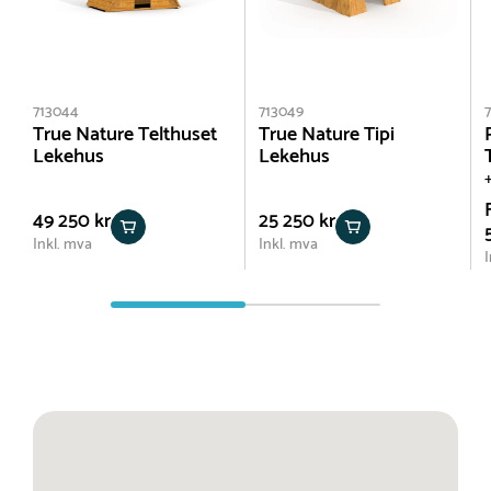
713044
713049
True Nature Telthuset
True Nature Tipi
Lekehus
Lekehus
+
49 250 kr
25 250 kr
Inkl. mva
Inkl. mva
I