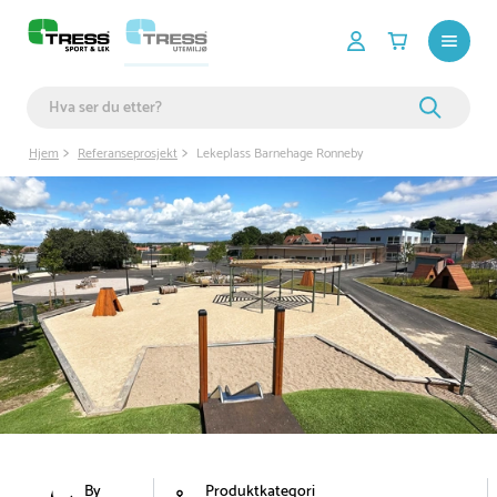
Hjem
Referanseprosjekt
Lekeplass Barnehage Ronneby
By
Produktkategori