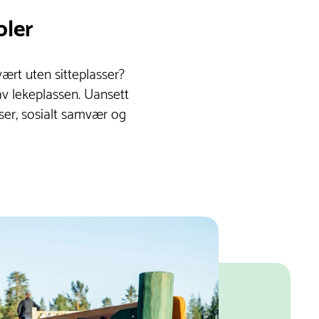
bler
vært uten sitteplasser?
 av lekeplassen. Uansett
er, sosialt samvær og