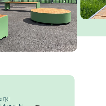
 Fjäll
vitetsområdet