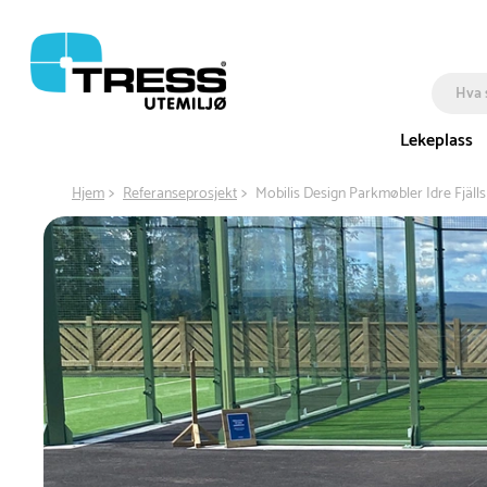
Lekeplass
Hjem
Referanseprosjekt
Mobilis Design Parkmøbler Idre Fjäll