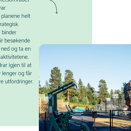
var
 planene helt
trategisk
 binder
ir besøkende
g ned og ta en
aktivitetene.
ar igjen til at
 lenger og får
re utfordringer.