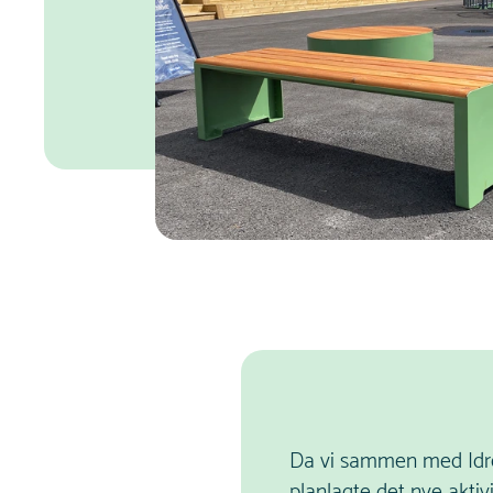
Da vi sammen med Idre
planlagte det nye akti