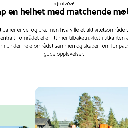
4 juni 2026
p en helhet med matchende mø
ibaner er vel og bra, men hva ville et aktivitetsområde 
ntralt i området eller litt mer tilbaketrukket i utkanten
om binder hele området sammen og skaper rom for paus
gode opplevelser.