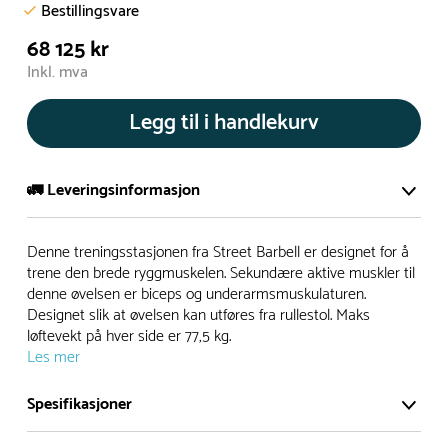
Bestillingsvare
68 125 kr
Inkl. mva
Legg til i handlekurv
🚛 Leveringsinformasjon
De aller fleste av våre lekeapparat produseres på bestilling.
Denne treningsstasjonen fra Street Barbell er designet for å
Leveringstid på bestillingsvarer vil være 8+ uker.
trene den brede ryggmuskelen. Sekundære aktive muskler til
denne øvelsen er biceps og underarmsmuskulaturen.
I høysesong må lengre leveringstid påregnes.
Designet slik at øvelsen kan utføres fra rullestol. Maks
løftevekt på hver side er 77,5 kg.
Les mer
Rask levering
Spesifikasjoner
Hos oss finner du flere produkter merket ‘Rask Levering’.
Dette er produkter som normalt sett er bestillingsvarer,