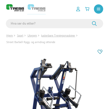
Hjem
Sport
Utegym
Justerbare Treningsmaskiner
Street Barbell Rygg- og armdrag sittende