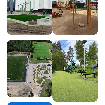
Modell
Utendørs
Maks løftevekt
87.5
Nettovekt
368 kg