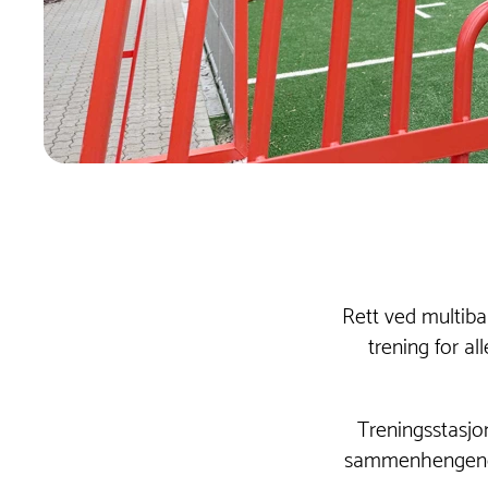
Rett ved multiban
trening for al
Treningsstasjon
sammenhengende a