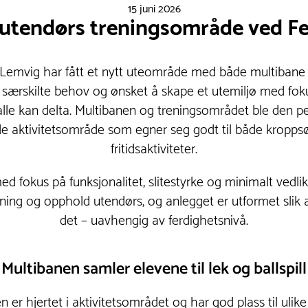
15 juni 2026
utendørs treningsområde ved F
 Lemvig har fått et nytt uteområde med både multibane 
særskilte behov og ønsket å skape et utemiljø med fokus
alle kan delta. Multibanen og treningsområdet ble den pe
ktivitetsområde som egner seg godt til både kroppsøv
fritidsaktiviteter.
d fokus på funksjonalitet, slitestyrke og minimalt vedli
ening og opphold utendørs, og anlegget er utformet slik 
det – uavhengig av ferdighetsnivå.
Multibanen samler elevene til lek og ballspill
er hjertet i aktivitetsområdet og har god plass til ulike 