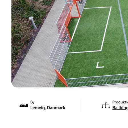
By
Produktk
Lemvig, Danmark
Ballbin