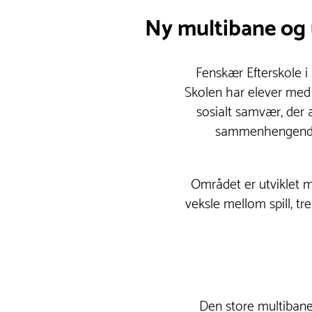
Ny multibane og 
Fenskær Efterskole i
Skolen har elever med 
sosialt samvær, der 
sammenhengende a
Området er utviklet me
veksle mellom spill, tr
Den store multibanen 