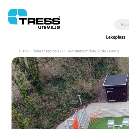
Lekeplass
Hjem
Referanseprosjekt
Aktivitetsområde Skole Lemvig