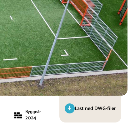
Last ned DWG-filer
Byggeår
2024