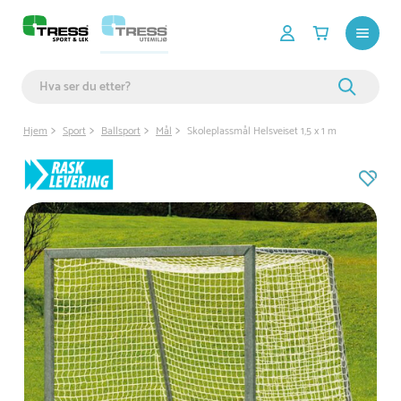
Hjem
Sport
Ballsport
Mål
Skoleplassmål Helsveiset 1,5 x 1 m