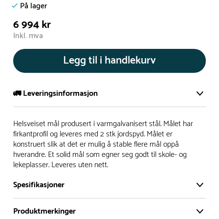
På lager
6 994 kr
Inkl. mva
Legg til i handlekurv
🚛 Leveringsinformasjon
De aller fleste av våre lekeapparat produseres på bestilling.
Helsveiset mål produsert i varmgalvanisert stål. Målet har
Leveringstid på bestillingsvarer vil være 8+ uker.
firkantprofil og leveres med 2 stk jordspyd. Målet er
konstruert slik at det er mulig å stable flere mål oppå
I høysesong må lengre leveringstid påregnes.
hverandre. Et solid mål som egner seg godt til skole- og
lekeplasser. Leveres uten nett.
Rask levering
Spesifikasjoner
Hos oss finner du flere produkter merket ‘Rask Levering’.
Produktmerkinger
Dette er produkter som normalt sett er bestillingsvarer,