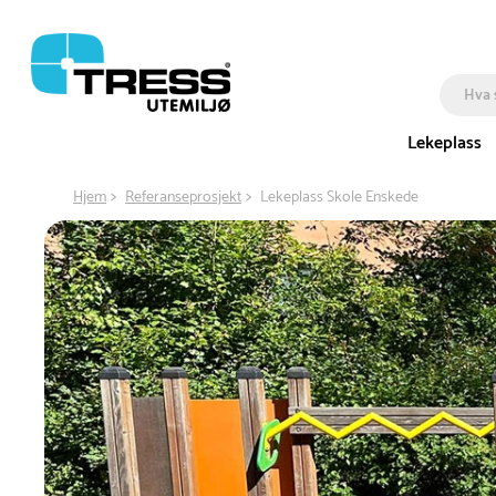
Lekeplass
Hjem
Referanseprosjekt
Lekeplass Skole Enskede