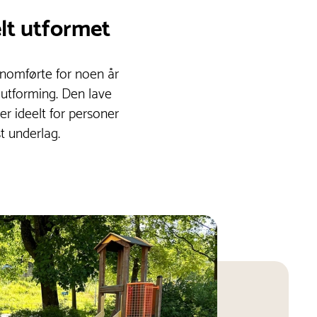
elt utformet
nnomførte for noen år
l utforming. Den lave
er ideelt for personer
t underlag.