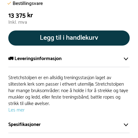
Bestillingsvare
13 375 kr
Inkl. mva
Legg til i handlekurv
🚛 Leveringsinformasjon
De aller fleste av våre lekeapparat produseres på bestilling.
Stretchstolpen er en allsidig treningsstasjon laget av
Leveringstid på bestillingsvarer vil være 8+ uker.
slitesterk lerk som passer i ethvert utemiljø. Stretchstolpen
har mange bruksområder; noe å holde i for å strekke og tøye
I høysesong må lengre leveringstid påregnes.
muskler og ledd, eller feste treningsbånd, battle ropes og
strikk til ulike øvelser.
Les mer
Rask levering
Spesifikasjoner
Hos oss finner du flere produkter merket ‘Rask Levering’.
Dette er produkter som normalt sett er bestillingsvarer,