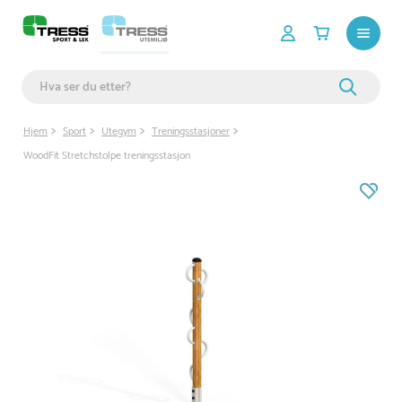
Hjem
Sport
Utegym
Treningsstasjoner
WoodFit Stretchstolpe treningsstasjon