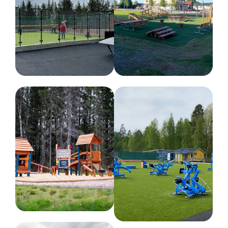
Lengde :
35 cm
Nettovekt
35 kg