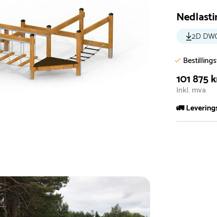
Nedlasti
2D DW
Bestilling
101 875 k
Inkl. mva
🚛 Levering
De aller fles
Leveringstid 
I høysesong 
Rask leveri
Hos oss finn