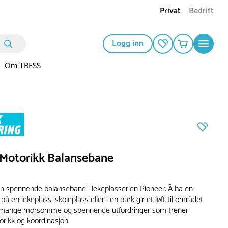
Privat
Bedrift
Logg inn
Om TRESS
 Motorikk Balansebane
en spennende balansebane i lekeplasserien Pioneer. Å ha en
å en lekeplass, skoleplass eller i en park gir et løft til området
a mange morsomme og spennende utfordringer som trener
orikk og koordinasjon.