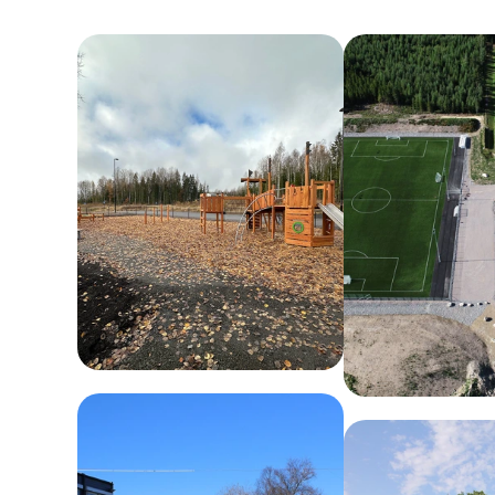
rengjøringsmidler.
Pulverlakkert stål :
Pulverlakkert stål krever
minimalt vedlikehold. For å bevare overflatens
utseende og beskytte lakken, anbefales det å
fjerne smuss og støv med en myk klut og mildt
såpevann. Ved mindre lakkskader kan
reparasjon med en egnet malingsspray
forhindre rustdannelse.