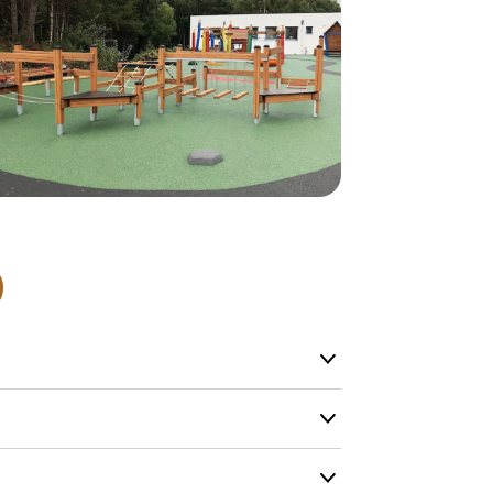
produkter so
lagervare.
De aller fles
helt nytt pr
Levering’ er
på lageret vå
produkt, men
Produktene h
og kapasitete
men vi gjør 
mulig.
Kontakt oss g