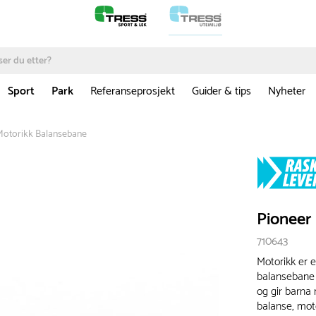
Sport
Park
Referanseprosjekt
Guider & tips
Nyheter
Motorikk Balansebane
Pioneer
710643
Motorikk er 
balansebane p
og gir barn
balanse, mot