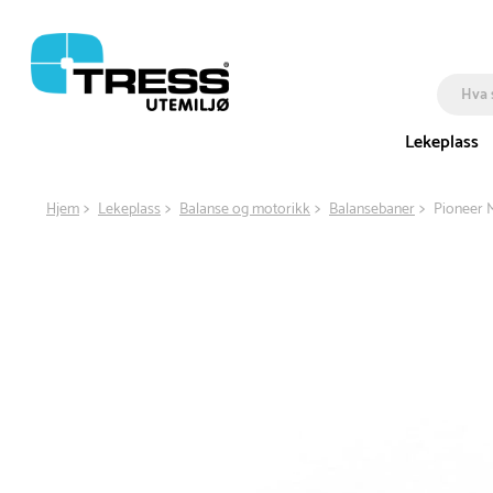
Lekeplass
Hjem
Lekeplass
Balanse og motorikk
Balansebaner
Pioneer 