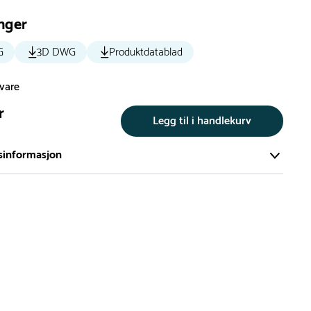
nger
G
3D DWG
Produktdatablad
svare
r
Legg til i handlekurv
sinformasjon
te av våre lekeapparat produseres på bestilling.
på bestillingsvarer vil være 8+ uker.
må lengre leveringstid påregnes.
ng
er du flere produkter merket ‘Rask Levering’. Dette er