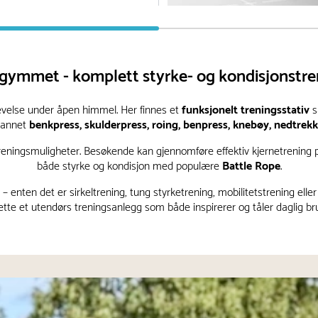
gymmet - komplett styrke- og kondisjonstre
levelse under åpen himmel. Her finnes et
funksjonelt treningsstativ
s
t annet
benkpress, skulderpress, roing, benpress, knebøy, nedtrek
reningsmuligheter. Besøkende kan gjennomføre effektiv kjernetrening
både styrke og kondisjon med populære
Battle Rope
.
ten det er sirkeltrening, tung styrketrening, mobilitetstrening eller
ette et utendørs treningsanlegg som både inspirerer og tåler daglig bru