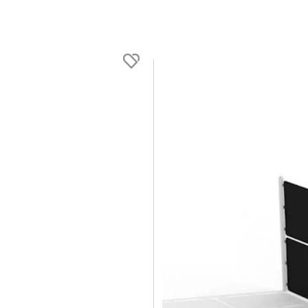
711561
NONWOOD Arenamål og Bas
Be om tilbud