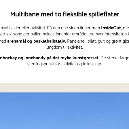
Multibane med to fleksible spilleflater
nsett alder eller aktivitet. På den ene siden finner man
InsideOut
, me
t spillsone der ballen holdes innenfor området, og hvor intensiteten
 med
arenamål
og basketballstativ.
Panelene i blått, gult og grønt g
ungdom til aktivitet.
landhockey og innebandy
på det myke kunstgresset.
De sterke farge
samlingspunkt for aktivitet og fellesskap.