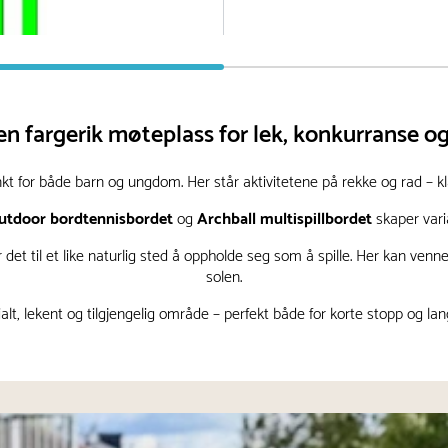
33 000 kr
Inkl. mva
 en fargerik møteplass for lek, konkurranse o
punkt for både barn og ungdom. Her står aktivitetene på rekke og rad – 
utdoor bordtennisbordet
og
Archball multispillbordet
skaper varia
et til et like naturlig sted å oppholde seg som å spille. Her kan ve
solen.
ialt, lekent og tilgjengelig område – perfekt både for korte stopp og lan