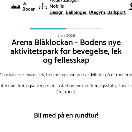
Produktkategori
By
Mobilis
Boden
Design
Ballbinger
Utegym
Ballsport
1 juni 2026
Arena Blåklockan – Bodens nye
aktivitetspark for bevegelse, lek
og fellesskap
åklockan. Her møtes lek, trening og spontane aktiviteter på et moderne
til utendørs treningsanlegg med justerbare vekter, treningsstativ, kon
året rundt.
Bli med på en rundtur!