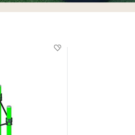
716118
SteelFit Battle Rope Trenin