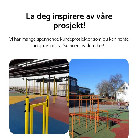
værforhold – hele året. Treningsapparatet leveres
52 cm
ferdig montert på plattformen.
Dimensjoner
La deg inspirere av våre
Bredde :
109 cm
Høyde :
122 cm
prosjekt!
Lengde :
139 cm
Maks løftevekt
Vi har mange spennende kundeprosjekter som du kan hente
56
Nettovekt
inspirasjon fra. Se noen av dem her!
464 kg