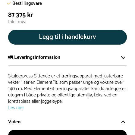
Bestillingsvare
87 375 kr
Inkl. mva
Legg til i handlekurv
🚛 Leveringsinformasjon
De aller fleste av våre lekeapparat produseres på bestilling.
Skulderpress Sittende er et treningsapparat med justerbare
Leveringstid på bestillingsvarer vil være 8+ uker.
vekter i serien ElementFit, som passer unge og voksne over
140 cm. Med ElementFit treningsapparater kan du anlegge et
I høysesong må lengre leveringstid påregnes.
utegym i både private og offentlige utemiljø, f.eks. ved en
idrettsplass eller joggeløype.
Les mer
Rask levering
Video
Hos oss finner du flere produkter merket ‘Rask Levering’.
Dette er produkter som normalt sett er bestillingsvarer,