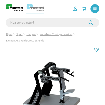
Hjem
Sport
Utegym
Justerbare Treningsmaskiner
ElementFit Skulderpress Sittende