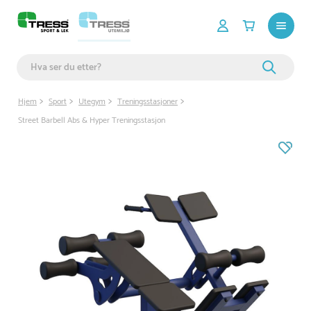
Hjem
Sport
Utegym
Treningsstasjoner
Street Barbell Abs & Hyper Treningsstasjon