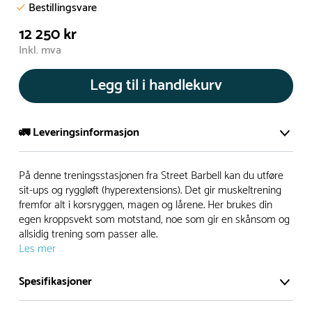
Bestillingsvare
12 250 kr
Inkl. mva
Legg til i handlekurv
🚛 Leveringsinformasjon
De aller fleste av våre lekeapparat produseres på bestilling.
På denne treningsstasjonen fra Street Barbell kan du utføre
Leveringstid på bestillingsvarer vil være 8+ uker.
sit-ups og ryggløft (hyperextensions). Det gir muskeltrening
fremfor alt i korsryggen, magen og lårene. Her brukes din
I høysesong må lengre leveringstid påregnes.
egen kroppsvekt som motstand, noe som gir en skånsom og
allsidig trening som passer alle.
Les mer
Rask levering
Spesifikasjoner
Hos oss finner du flere produkter merket ‘Rask Levering’.
Dette er produkter som normalt sett er bestillingsvarer,