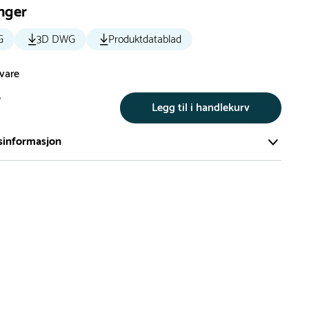
nger
G
3D DWG
Produktdatablad
svare
r
Legg til i handlekurv
sinformasjon
te av våre lekeapparat produseres på bestilling.
på bestillingsvarer vil være 8+ uker.
må lengre leveringstid påregnes.
ng
er du flere produkter merket ‘Rask Levering’. Dette er