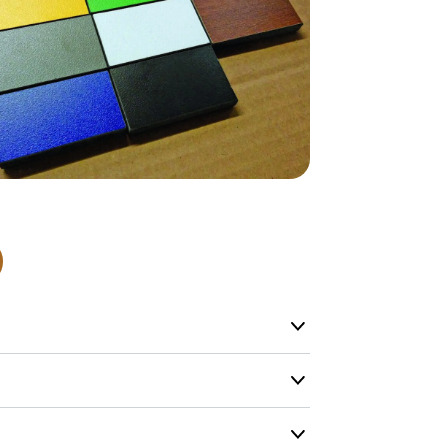
produkter so
lagervare.
De aller fles
helt nytt pr
Levering’ er
på lageret vå
produkt, men
Produktene h
og kapasitete
men vi gjør 
mulig.
Kontakt oss g