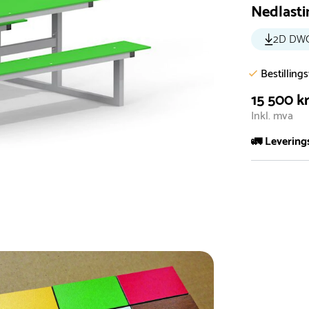
Nedlasti
2D DW
Bestilling
15 500 k
Inkl. mva
🚛 Levering
De aller fles
Leveringstid 
I høysesong 
Rask leveri
Hos oss finn