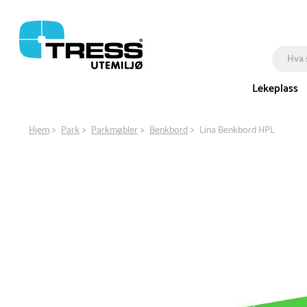
Lekeplass
Hjem
Park
Parkmøbler
Benkbord
Lina Benkbord HPL