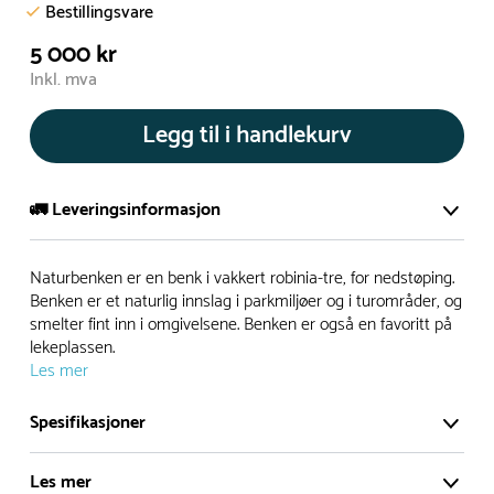
Bestillingsvare
5 000 kr
Inkl. mva
Legg til i handlekurv
🚛 Leveringsinformasjon
De aller fleste av våre lekeapparat produseres på bestilling.
Naturbenken er en benk i vakkert robinia-tre, for nedstøping.
Leveringstid på bestillingsvarer vil være 8+ uker.
Benken er et naturlig innslag i parkmiljøer og i turområder, og
smelter fint inn i omgivelsene. Benken er også en favoritt på
I høysesong må lengre leveringstid påregnes.
lekeplassen.
Les mer
Rask levering
Spesifikasjoner
Hos oss finner du flere produkter merket ‘Rask Levering’.
Les mer
Dette er produkter som normalt sett er bestillingsvarer,