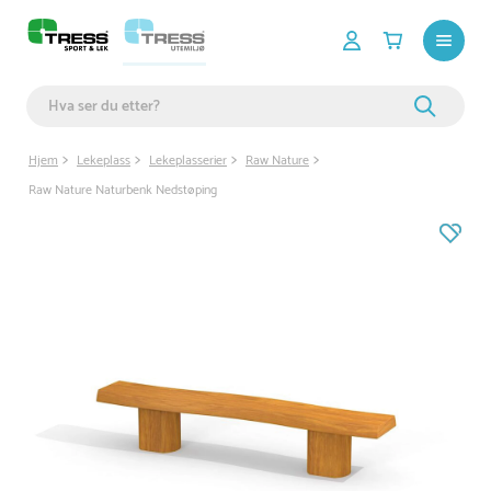
Hjem
Lekeplass
Lekeplasserier
Raw Nature
Raw Nature Naturbenk Nedstøping