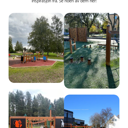
inspirasjon fra. Se noen av dem her!
Serie
Raw Nature
Fundament
Robinia
Dimensjoner
Bredde :
30 cm
Dybde :
33 cm
Høyde :
35 cm
Lengde :
180 cm
Nettovekt
30 kg