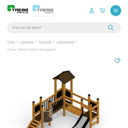
Hjem
Lekeplass
Klatrelek
Lekeapparat
Classic Nature Fortet Lekeapparat