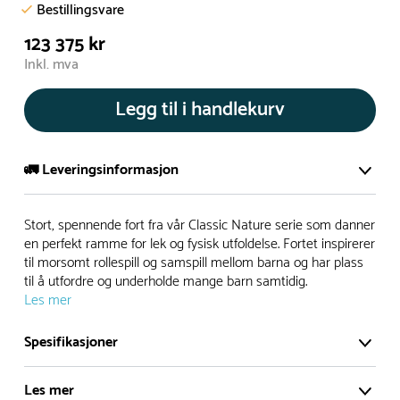
Bestillingsvare
123 375 kr
Inkl. mva
Legg til i handlekurv
🚛 Leveringsinformasjon
De aller fleste av våre lekeapparat produseres på bestilling.
Stort, spennende fort fra vår Classic Nature serie som danner
Leveringstid på bestillingsvarer vil være 8+ uker.
en perfekt ramme for lek og fysisk utfoldelse. Fortet inspirerer
til morsomt rollespill og samspill mellom barna og har plass
I høysesong må lengre leveringstid påregnes.
til å utfordre og underholde mange barn samtidig.
Les mer
Rask levering
Spesifikasjoner
Hos oss finner du flere produkter merket ‘Rask Levering’.
Les mer
Dette er produkter som normalt sett er bestillingsvarer,