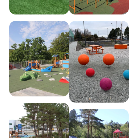
Anbefalt alder
1-6 år
Farge
Forskjellige farger