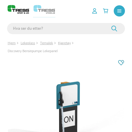
Hjem
Lekeplass
Temalek
Kjøretøy
Discovery Bensinpumpe Lekepanel