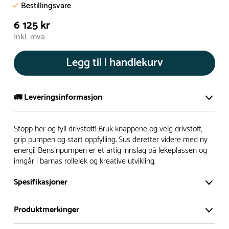
Bestillingsvare
6 125 kr
Inkl. mva
Legg til i handlekurv
🚛 Leveringsinformasjon
De aller fleste av våre lekeapparat produseres på bestilling.
Stopp her og fyll drivstoff! Bruk knappene og velg drivstoff,
Leveringstid på bestillingsvarer vil være 8+ uker.
grip pumpen og start oppfylling. Sus deretter videre med ny
energi! Bensinpumpen er et artig innslag på lekeplassen og
I høysesong må lengre leveringstid påregnes.
inngår i barnas rollelek og kreative utvikling.
Spesifikasjoner
Rask levering
Produktmerkinger
Hos oss finner du flere produkter merket ‘Rask Levering’.
Dette er produkter som normalt sett er bestillingsvarer,