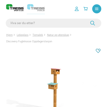
Hjem
Lekeplass
Temalek
Natur og vitenskap
Discovery Fuglekasse Oppdagerstasjon