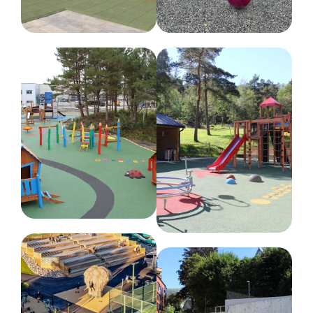
Anbefalt alder
1-6 år
Farge
Forskjellige farger
Nettovekt
10 kg