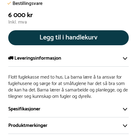
Bestillingsvare
6 000 kr
Inkl. mva
Legg til i handlekurv
🚛 Leveringsinformasjon
De aller fleste av våre lekeapparat produseres på bestilling.
Flott fuglekasse med to hus. La barna lære å ta ansvar for
Leveringstid på bestillingsvarer vil være 8+ uker.
fuglehusene og sørge for at småfuglene har det så bra som
de kan ha det. Barna lærer å samarbeide og planlegge, og de
I høysesong må lengre leveringstid påregnes.
tilegner seg kunnskap om fugler og dyreliv.
Spesifikasjoner
Rask levering
Produktmerkinger
Hos oss finner du flere produkter merket ‘Rask Levering’.
Dette er produkter som normalt sett er bestillingsvarer,