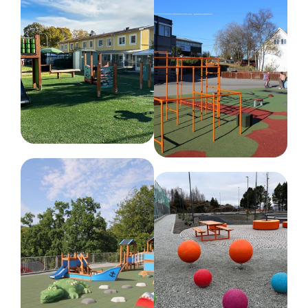
Trebehandling
Linfrøolje
Serie
Discovery
Produsert iht.
EN 1176
Godkjent alder
1+ år
Monteringstid
0.5 time(r) for 2 personer
Arealbehov
Lengde :
346 cm
Bredde :
332 cm
Krever fallunderlag
Nei
Fundament
W2W
Stål
Dimensjoner
Bredde :
32 cm
Høyde :
175 cm
Lengde :
46 cm