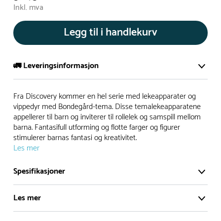
Inkl. mva
Legg til i handlekurv
🚛 Leveringsinformasjon
De aller fleste av våre lekeapparat produseres på bestilling.
Fra Discovery kommer en hel serie med lekeapparater og
Leveringstid på bestillingsvarer vil være 8+ uker.
vippedyr med Bondegård-tema. Disse temalekeapparatene
appellerer til barn og inviterer til rollelek og samspill mellom
I høysesong må lengre leveringstid påregnes.
barna. Fantasifull utforming og flotte farger og figurer
stimulerer barnas fantasi og kreativitet.
Les mer
Rask levering
Spesifikasjoner
Hos oss finner du flere produkter merket ‘Rask Levering’.
Dette er produkter som normalt sett er bestillingsvarer,
Les mer
men hos oss er de lagervare.