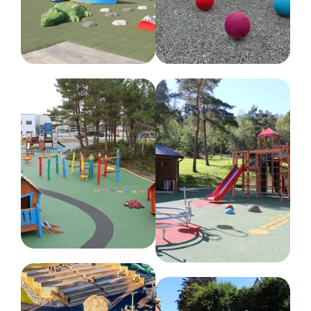
Lengde :
287 cm
Anbefalt alder
1-6 år
Farge
Forskjellige farger
Nettovekt
170 kg