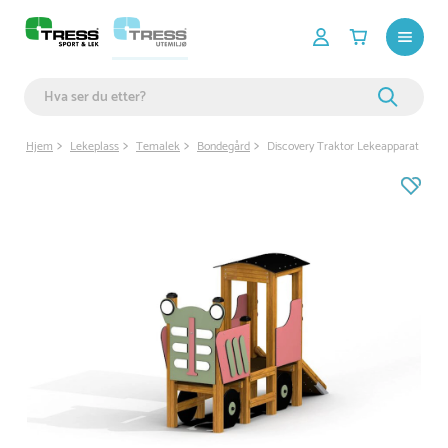
Hjem
Lekeplass
Temalek
Bondegård
Discovery Traktor Lekeapparat