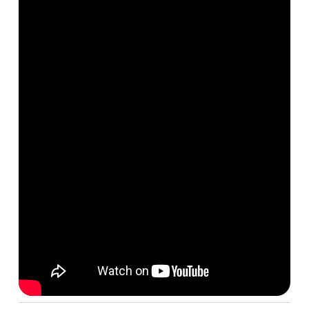
De aller fleste produktene produseres på bestilling slik at du
alltid får et helt nytt produkt – hver gang. De utvalgte
produktene merket ‘Rask Levering’ er produkter det selges
mye av og som ikke rekker å stå lenge på lageret vårt. Slik
kan du være helt trygg på at du får et nylig produsert
produkt, men som kanskje har stått en måned eller to på
lager.
Produktene har forventet leveringstid på 1-3 uker, avhengig
av produktet og kapasiteten hos transportøren. Et produkt
kan selvsagt alltid bli utsolgt, men vi gjør alt vi kan for å
kunne levere disse produktene så raskt som mulig.
Kontakt oss gjerne for å få en estimert leveringstid.