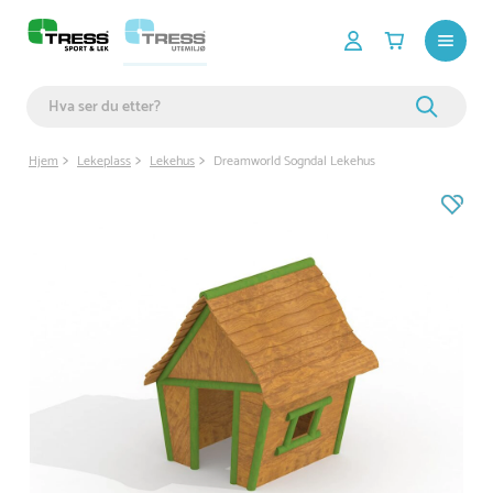
Hjem
Lekeplass
Lekehus
Dreamworld Sogndal Lekehus