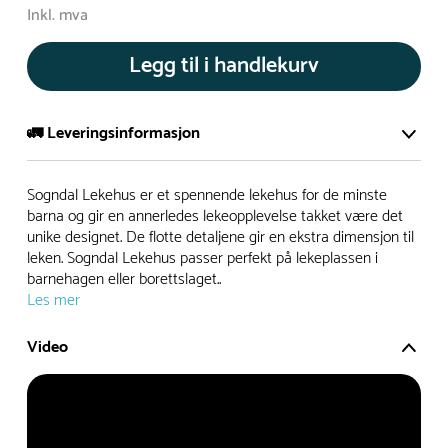
Inkl. mva
Legg til i handlekurv
🚛 Leveringsinformasjon
De aller fleste av våre lekeapparat produseres på bestilling.
Sogndal Lekehus er et spennende lekehus for de minste
Leveringstid på bestillingsvarer vil være 8+ uker.
barna og gir en annerledes lekeopplevelse takket være det
unike designet. De flotte detaljene gir en ekstra dimensjon til
I høysesong må lengre leveringstid påregnes.
leken. Sogndal Lekehus passer perfekt på lekeplassen i
barnehagen eller borettslaget..
Les mer
Rask levering
Video
Hos oss finner du flere produkter merket ‘Rask Levering’.
Dette er produkter som normalt sett er bestillingsvarer,
men hos oss er de lagervare.