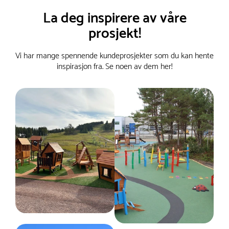
Høyde :
230 cm
La deg inspirere av våre
Lengde :
207 cm
prosjekt!
Anbefalt alder
1-6 år
Farge
Vi har mange spennende kundeprosjekter som du kan hente
Forskjellige farger
inspirasjon fra. Se noen av dem her!
Nettovekt
330 kg